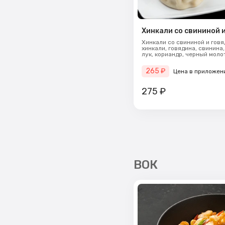
Хинкали со свининой 
Хинкали со свининой и говя
хинкали, говядина, свинина
лук, кориандр, черный молот
265
₽
Цена в приложен
275
₽
ВОК