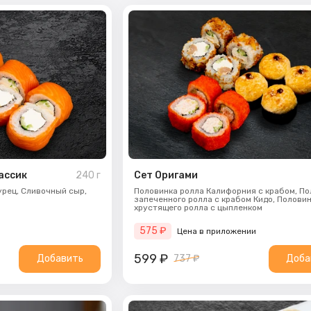
ассик
240
г
Сет Оригами
урец,
Сливочный сыр,
Половинка ролла Калифорния с крабом, П
запеченного ролла с крабом Кидо, Полови
хрустящего ролла с цыпленком
575
₽
Цена в приложении
599
₽
Добавить
737 ₽
Доба