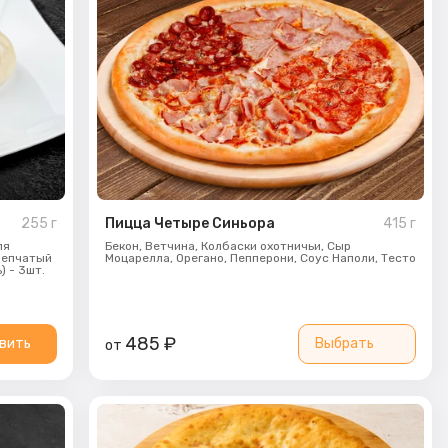
255
г
Пицца Четыре Синьора
415
г
ля
Бекон,
Ветчина,
Колбаски охотничьи,
Сыр
 репчатый
Моцарелла,
Орегано,
Пепперони,
Соус Наполи,
Тесто
) - 3шт.
485
₽
вить
Выбрать
от