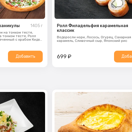
каникулы
1405
г
Ролл Филадельфия карамельная
классик
м на тонком тесте,
а тонком тесте,
Ролл
Водоросли нори,
Лосось,
Огурец,
Сахарная
еченный с крабом Кидо,
карамель,
Сливочный сыр,
Японский рис
с цыпленком
699
₽
Добавить
Доба