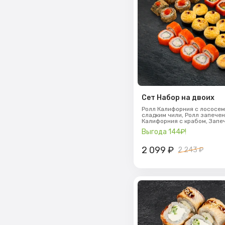
Сет Набор на двоих
Ролл Калифорния с лососем
сладким чили,
Ролл запечен
Калифорния с крабом,
Запе
цыпленком под сырным соу
Выгода 144₽!
2 099
₽
2 243 ₽