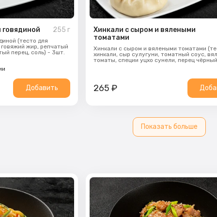
и говядиной
255
г
Хинкали с сыром и вялеными
томатами
диной (тесто для
, говяжий жир, репчатый
Хинкали с сыром и вялеными томатами (те
ый перец, соль) - 3шт.
хинкали, сыр сулугуни, томатный соус, вя
томаты, специи уцхо сунели, перец чёрны
молотый, укроп, соль) - 3шт.
ии
265
₽
Добавить
Доба
Показать больше