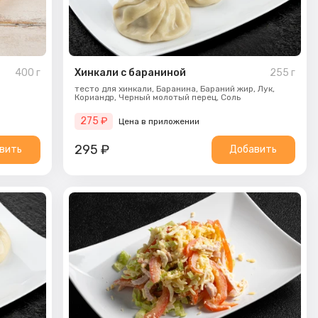
400
г
Хинкали с бараниной
255
г
тесто для хинкали,
Баранина,
Бараний жир,
Лук,
Кориандр,
Черный молотый перец,
Соль
275
₽
Цена в приложении
295
₽
вить
Добавить