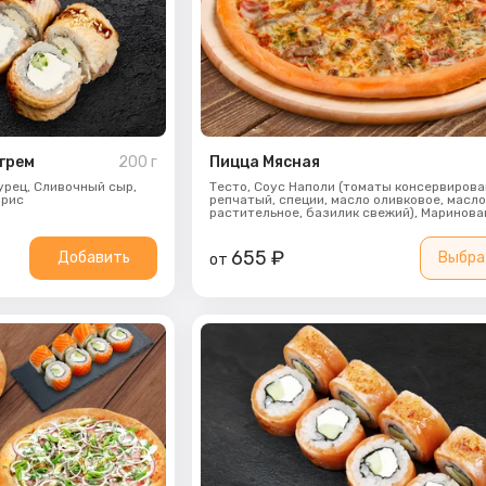
грем
200
г
Пицца Мясная
урец,
Сливочный сыр,
Тесто,
Соус Наполи (томаты консервирова
 рис
репчатый, специи, масло оливковое, масл
растительное, базилик свежий),
Маринова
свинина,
Бекон,
Красный лук,
Шампиньоны,
моцарелла,
Укроп
655
₽
Добавить
Выбра
от