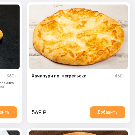
360
г
Хачапури по-мегрельски
450
г
оловинка
нка
569
₽
вить
Добавить