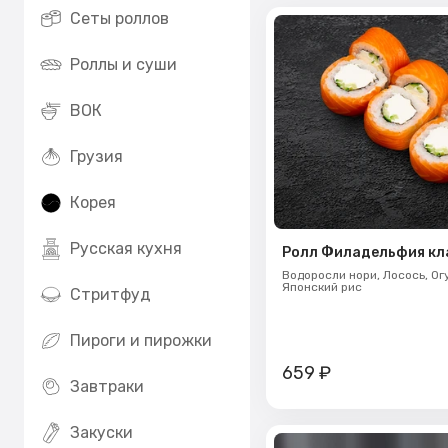
Сеты роллов
Роллы и суши
ВОК
Грузия
Корея
Русская кухня
Ролл Филадельфия кл
Водоросли нори,
Лосось,
Ог
Японский рис
Стритфуд
Пироги и пирожки
659
₽
Завтраки
Закуски