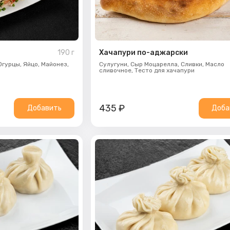
190
г
Хачапури по-аджарски
Огурцы,
Яйцо,
Майонез,
Сулугуни,
Сыр Моцарелла,
Сливки,
Масло
сливочное,
Тесто для хачапури
435
₽
Добавить
Доба