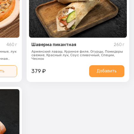
460
г
Шаверма пикантная
260
г
нные, лук
Армянский лаваш,
Куриное филе,
Огурцы,
Помидоры
о
свежие,
Красный лук,
Соус сливочный,
Специи,
нная
Чеснок
379
₽
ть
Добавить