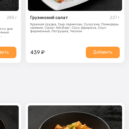
285
г
Грузинский салат
227
г
Куриная грудка,
Сыр пармезан,
Сулугуни,
Помидоры
свежие,
Салат Айсберг,
Соус Шрирача,
Соус
сто для
фирменный,
Петрушка,
Чеснок
леные
й
439
₽
вить
Добавить