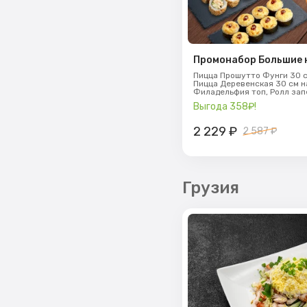
Промонабор Большие 
Пицца Прошутто Фунги 30 с
Пицца Деревенская 30 см н
Филадельфия топ,
Ролл зап
Ролл Снежная Калифорния 
Выгода 358₽!
2 229
₽
2 587 ₽
Грузия