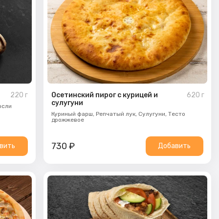
220
г
Осетинский пирог с курицей и
620
г
сулугуни
осли
Куриный фарш,
Репчатый лук,
Сулугуни,
Тесто
дрожжевое
730
₽
вить
Добавить