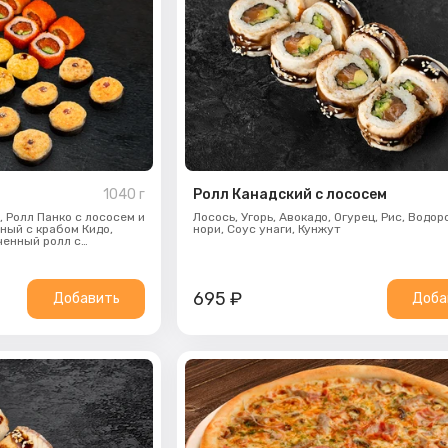
1040
г
Ролл Канадский с лососем
,
Ролл Панко с лососем и
Лосось,
Угорь,
Авокадо,
Огурец,
Рис,
Водор
ный с крабом Кидо,
нори,
Соус унаги,
Кунжут
ченный ролл с
сом
695
₽
Добавить
Доба