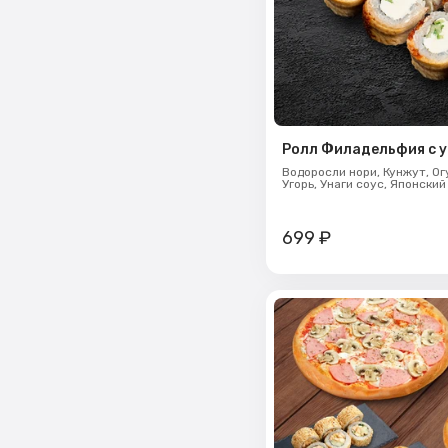
Ролл Филадельфия с у
Водоросли нори,
Кунжут,
Ог
Угорь,
Унаги соус,
Японский
699
₽