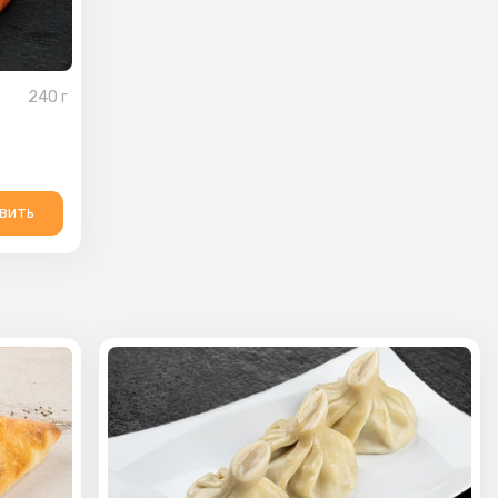
240
г
вить