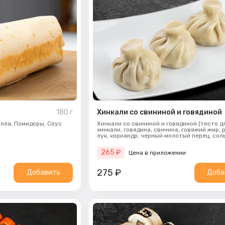
180
г
Хинкали со свининой и говядиной
лла,
Помидоры,
Соус
Хинкали со свининой и говядиной (тесто д
хинкали, говядина, свинина, говяжий жир,
лук, кориандр, черный молотый перец, соль
265
₽
Цена в приложении
275
₽
Добавить
Доба