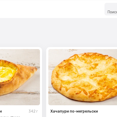
Поис
и
342
г
Хачапури по-мегрельски