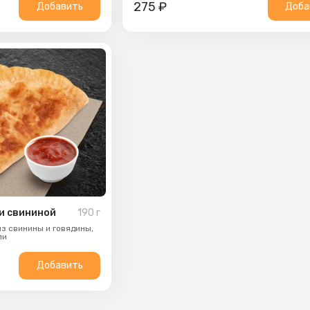
275
₽
Добавить
Доба
 и свининой
190
г
з свинины и говядины,
ли
Добавить