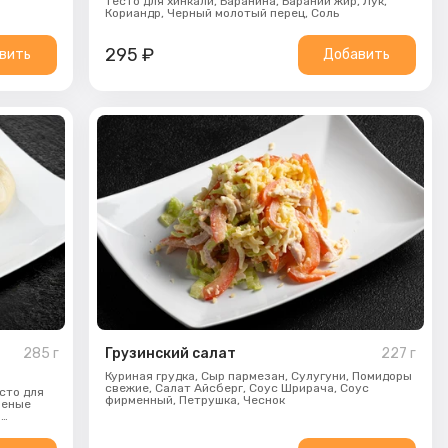
тесто для хинкали,
Баранина,
Бараний жир,
Лук,
Кориандр,
Черный молотый перец,
Соль
295
₽
вить
Добавить
285
г
Грузинский салат
227
г
Куриная грудка,
Сыр пармезан,
Сулугуни,
Помидоры
свежие,
Салат Айсберг,
Соус Шрирача,
Соус
сто для
фирменный,
Петрушка,
Чеснок
леные
й