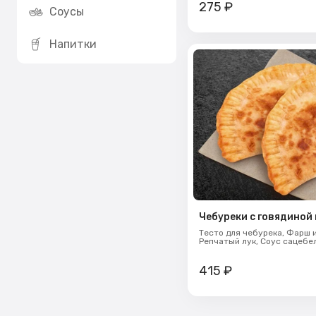
275
₽
Соусы
Напитки
Чебуреки с говядиной
Тесто для чебурека,
Фарш и
Репчатый лук,
Соус сацебе
415
₽