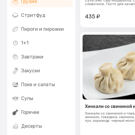
Сулугуни,
Сыр Моцарелла,
С
Грузия
сливочное,
Тесто для хача
Стритфуд
435
₽
Пироги и пирожки
1+1
Завтраки
Закуски
Поке и салаты
Супы
Хинкали со свининой 
Горячее
Хинкали со свининой и говя
хинкали, говядина, свинина
лук, кориандр, черный молот
Десерты