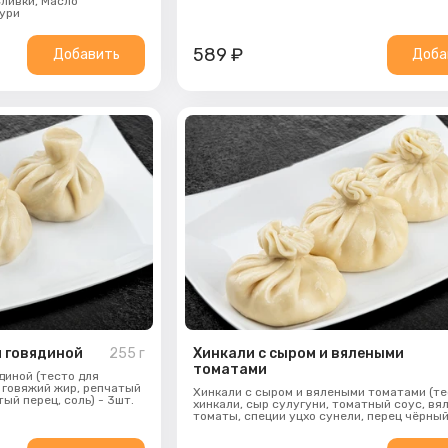
ливки,
Масло
пури
589
₽
Добавить
Доба
и говядиной
255
г
Хинкали с сыром и вялеными
томатами
диной (тесто для
, говяжий жир, репчатый
Хинкали с сыром и вялеными томатами (те
ый перец, соль) - 3шт.
хинкали, сыр сулугуни, томатный соус, вя
томаты, специи уцхо сунели, перец чёрны
молотый, укроп, соль) - 3шт.