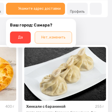
Укажите адрес доставки
к
Профиль
Ваш город: Самара?
Да
Нет, изменить
400
г
Хинкали с бараниной
255
г