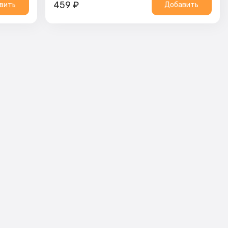
459
₽
вить
Добавить