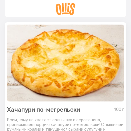
Хачапури по-мегрельски
400
г
Всем, кому не хватает солнышка и серотонина,
прописываем порцию хачапури по-мегрельски! С пышными
румяными краями и тянущимся сырами сулугуни и