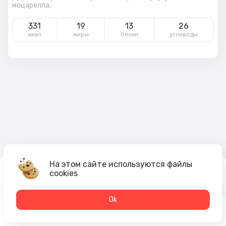
моцарелла.
331
19
13
26
ккал
жиры
белки
углеводы
На этом сайте используются файлы
cookies
589
₽
В корзину
Оk
Меню
Акции
Профиль
Корзина