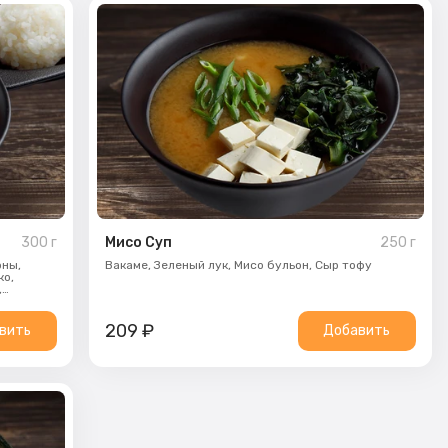
300
г
Мисо Суп
250
г
ны,
Вакаме,
Зеленый лук,
Мисо бульон,
Сыр тофу
ко,
,
ции,
209
₽
вить
Добавить