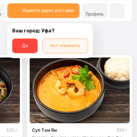
Укажите адрес доставки
к
Профиль
Ваш город: Уфа?
Да
Нет, изменить
630
г
Суп Том Ям
390
г