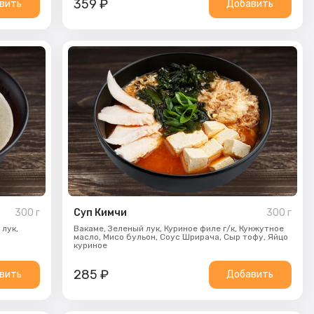
359
₽
вить
Добавить
300
г
Суп Кимчи
300
г
 лук,
Вакаме,
Зеленый лук,
Куриное филе г/к,
Кунжутное
масло,
Мисо бульон,
Соус Шрирача,
Сыр тофу,
Яйцо
куриное
285
₽
вить
Добавить