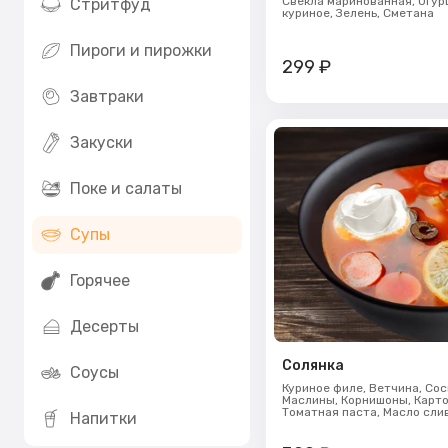
Свекла маринованная,
Огур
Стритфуд
куриное,
Зелень,
Сметана
Пироги и пирожки
299
₽
Завтраки
Закуски
Поке и салаты
Супы
Горячее
Десерты
Солянка
Соусы
Куриное филе,
Ветчина,
Сос
Маслины,
Корнишоны,
Карт
Томатная паста,
Масло сли
Напитки
долькой лимона, сметаной 