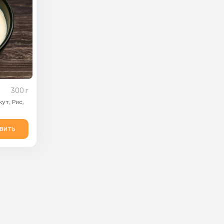
300
г
жут,
Рис,
вить