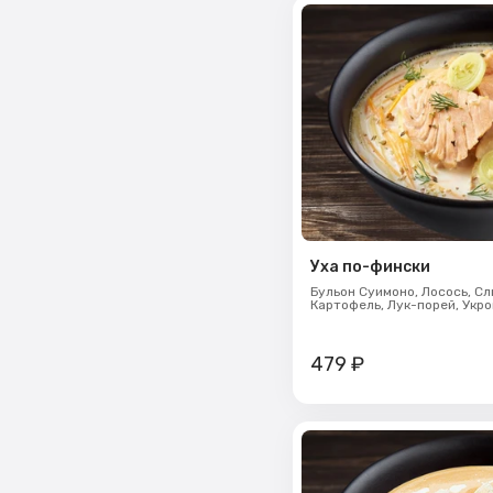
Уха по-фински
Бульон Суимоно,
Лосось,
Сл
Картофель,
Лук-порей,
Укро
479
₽