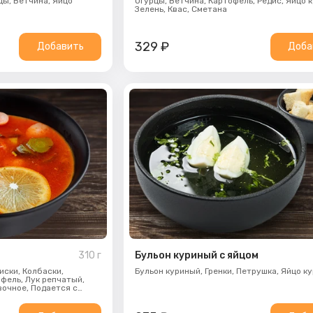
цы,
Ветчина,
Яйцо
Огурцы,
Ветчина,
Картофель,
Редис,
Яйцо к
Зелень,
Квас,
Сметана
329
₽
Добавить
Доба
310
г
Бульон куриный с яйцом
иски,
Колбаски,
Бульон куриный,
Гренки,
Петрушка,
Яйцо к
офель,
Лук репчатый,
вочное,
Подается с
и зеленью