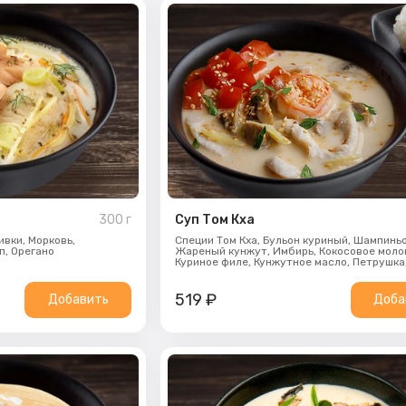
300
г
Суп Том Кха
ивки,
Морковь,
Cпеции Том Кха,
Бульон куриный,
Шампиньо
п,
Орегано
Жареный кунжут,
Имбирь,
Кокосовое моло
Куриное филе,
Кунжутное масло,
Петрушка
Помидоры свежие,
Рис,
Соус шрираче,
Спе
Тигровая креветка
519
₽
Добавить
Доба