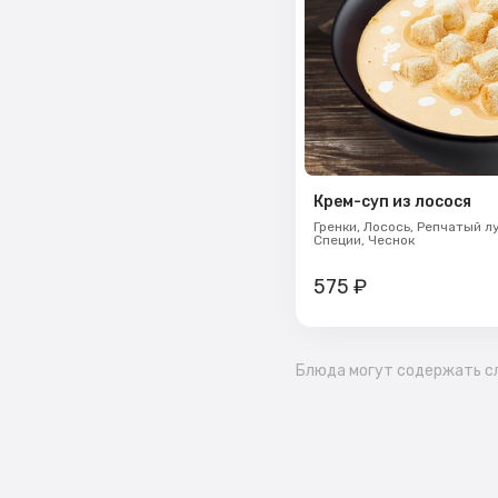
Крем-суп из лосося
Гренки,
Лосось,
Репчатый л
Специи,
Чеснок
575
₽
Блюда могут содержать сл