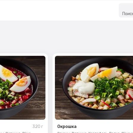
Поис
320
г
Окрошка