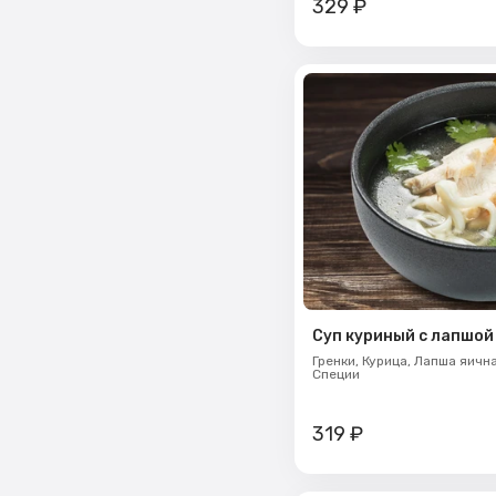
329
₽
Суп куриный с лапшой
Гренки,
Курица,
Лапша яичн
Специи
319
₽