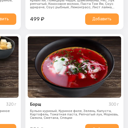
уриное,
Креветки,
Помидоры черри,
Шампиньоны,
Рис,
Лук
репчатый,
Кокосовое молоко,
Паста Том Ям,
Соус
шрираче,
Соус рыбный,
Лемонграсс,
Лист лайма,
Кинза
499
₽
вить
Добавить
320
г
Борщ
300
г
уриное
Бульон куриный,
Куриное филе,
Зелень,
Капуста,
Картофель,
Томатная паста,
Репчатый лук,
Морковь,
Свекла,
Сметана,
Специи