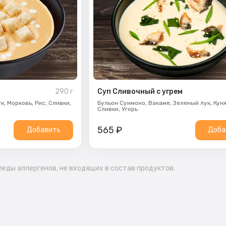
290
г
Суп Сливочный с угрем
ук,
Морковь,
Рис,
Сливки,
Бульон Суимоно,
Вакаме,
Зеленый лук,
Кун
Сливки,
Угорь
565
₽
Добавить
Доба
еды аллергенов, не входящих в состав продуктов.