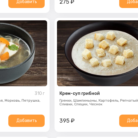
275
₽
Добавить
Доба
310
г
Крем-суп грибной
ая,
Морковь,
Петрушка,
Гренки,
Шампиньоны,
Картофель,
Репчатый
Сливки,
Специи,
Чеснок
395
₽
Добавить
Доба