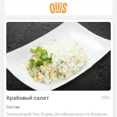
Крабовый салат
330
г
Состав:
Снежный краб,
Рис,
Огурец,
Китайская капуста,
Кукуруза,