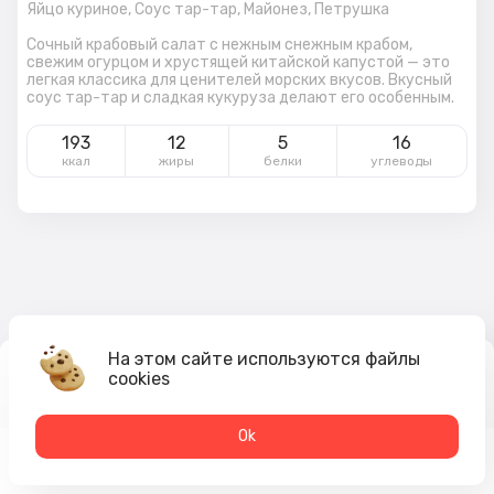
Яйцо куриное,
Соус тар-тар,
Майонез,
Петрушка
Сочный крабовый салат с нежным снежным крабом,
свежим огурцом и хрустящей китайской капустой — это
легкая классика для ценителей морских вкусов. Вкусный
соус тар-тар и сладкая кукуруза делают его особенным.
193
12
5
16
ккал
жиры
белки
углеводы
На этом сайте используются файлы
cookies
385
₽
В корзину
Оk
Меню
Акции
Профиль
Корзина