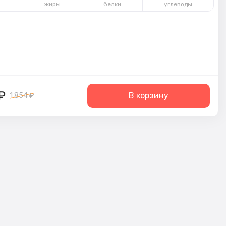
л
жиры
белки
углеводы
₽
В корзину
1 854 ₽