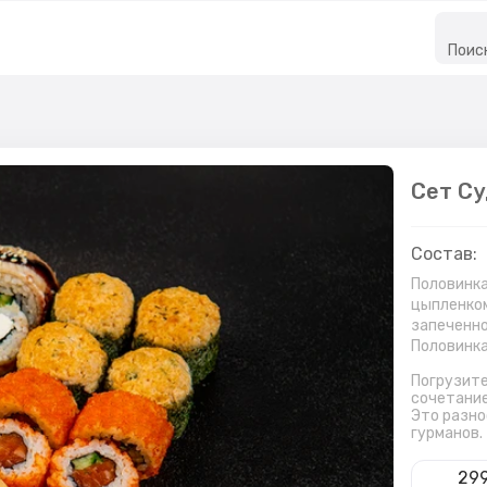
Поис
Сет Су
Состав:
Половинка
цыпленком
запеченно
Половинка
Погрузите
сочетание
Это разно
гурманов.
29