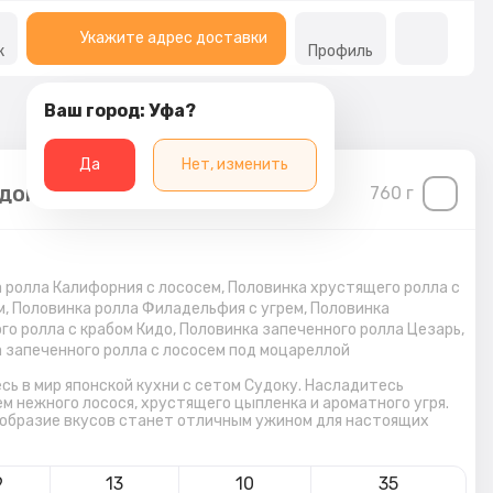
Укажите адрес доставки
к
Профиль
Ваш город: Уфа?
Да
Нет, изменить
доку
760
г
 ролла Калифорния с лососем, Половинка хрустящего ролла с
, Половинка ролла Филадельфия с угрем, Половинка
го ролла с крабом Кидо, Половинка запеченного ролла Цезарь,
 запеченного ролла с лососем под моцареллой
сь в мир японской кухни с сетом Судоку. Насладитесь
м нежного лосося, хрустящего цыпленка и ароматного угря.
образие вкусов станет отличным ужином для настоящих
9
13
10
35