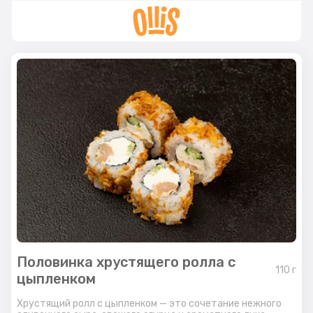
Половинка хрустящего ролла с
110
г
цыпленком
Хрустящий ролл с цыпленком — это сочетание нежного