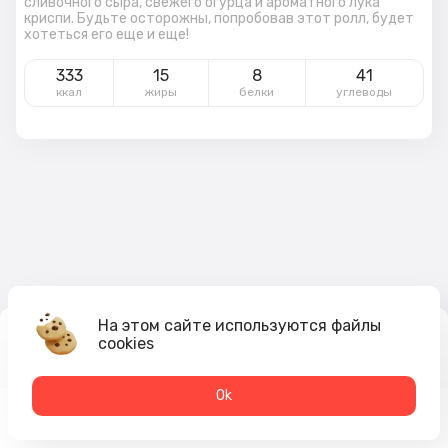
сливочного сыра, свежего огурца и ароматного лука
криспи. Будьте осторожны, попробовав этот ролл, будет
хотеться его еще и еще!
333
15
8
41
ккал
жиры
белки
углеводы
На этом сайте используются файлы
cookies
269
₽
В корзину
Оk
Меню
Акции
Профиль
Корзина