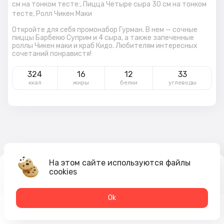
см на тонком тесте:,
Пицца Четыре сыра 30 см на тонком
тесте,
Ролл Чикен Маки
Откройте для себя промонабор Гурман. В нем — сочные
пиццы Барбекю Суприм и 4 сыра, а также запеченные
роллы Чикен маки и краб Кидо. Любителям интересных
сочетаний понравистя!
324
16
12
33
ккал
жиры
белки
углеводы
На этом сайте используются файлы
2 009
₽
cookies
В корзину
2 349 ₽
Оk
Меню
Акции
Профиль
Корзина