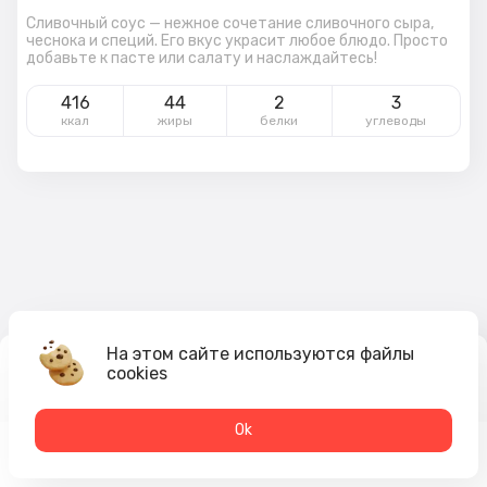
Сливочный соус — нежное сочетание сливочного сыра,
чеснока и специй. Его вкус украсит любое блюдо. Просто
добавьте к пасте или салату и наслаждайтесь!
416
44
2
3
ккал
жиры
белки
углеводы
На этом сайте используются файлы
cookies
65
₽
В корзину
Оk
Меню
Акции
Профиль
Корзина