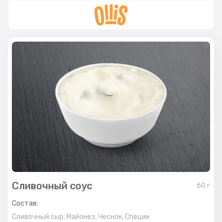
Сливочный соус
60
г
Состав:
Сливочный сыр,
Майонез,
Чеснок,
Специи