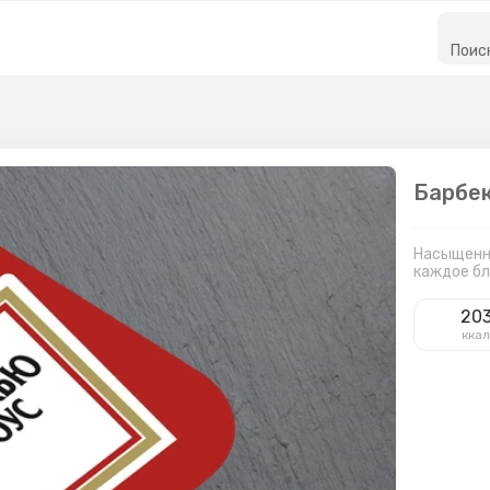
Поис
Барбек
Насыщенны
каждое бл
20
кка