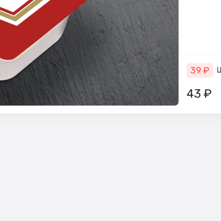
39
₽
Ц
43
₽