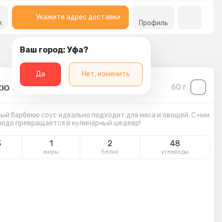
Укажите адрес доставки
к
Профиль
Ваш город: Уфа?
Да
Нет, изменить
ю соус
60
г
й барбекю соус идеально подходит для мяса и овощей. С ним
юдо превращается в кулинарный шедевр!
3
1
2
48
л
жиры
белки
углеводы