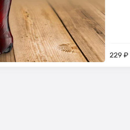
229
₽