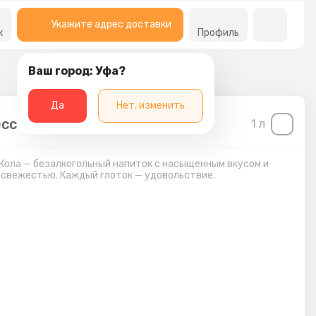
Укажите адрес доставки
к
Профиль
Ваш город: Уфа?
Да
Нет, изменить
сс Кола 1 л
1
л
Кола — безалкогольный напиток с насыщенным вкусом и
свежестью. Каждый глоток — удовольствие.