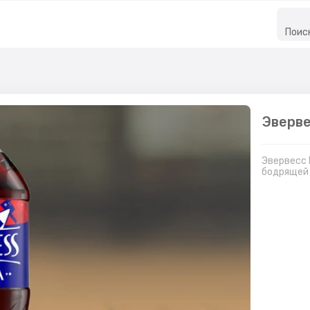
Поис
Эверве
Эвервесс 
бодрящей 