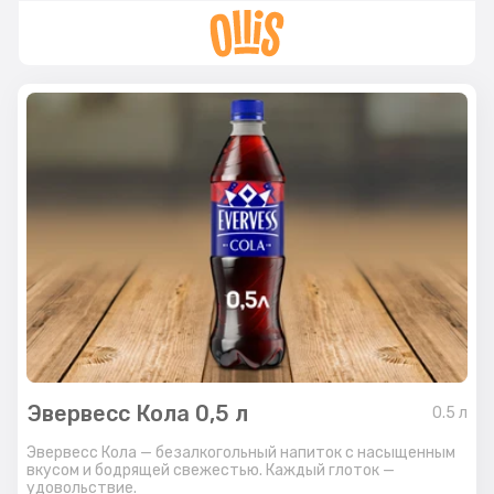
Эвервесс Кола 0,5 л
0.5
л
Эвервесс Кола — безалкогольный напиток с насыщенным
вкусом и бодрящей свежестью. Каждый глоток —
удовольствие.