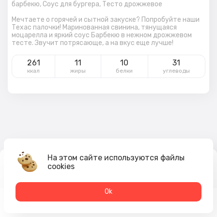
барбекю,
Соус для бургера,
Тесто дрожжевое
Мечтаете о горячей и сытной закуске? Попробуйте наши
Техас палочки! Маринованная свинина, тянущаяся
моцарелла и яркий соус Барбекю в нежном дрожжевом
тесте. Звучит потрясающе, а на вкус еще лучше!
261
11
10
31
ккал
жиры
белки
углеводы
На этом сайте используются файлы
cookies
410
₽
В корзину
Оk
Меню
Акции
Профиль
Корзина