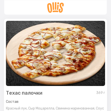
Техас палочки
369
г
Состав:
Красный лук,
Сыр Моцарелла,
Свинина маринованная,
Соус