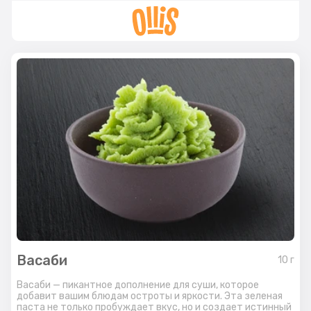
Васаби
10
г
Васаби — пикантное дополнение для суши, которое
добавит вашим блюдам остроты и яркости. Эта зеленая
паста не только пробуждает вкус, но и создает истинный