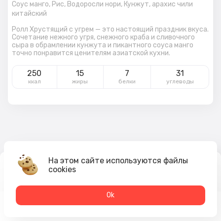
Соус манго,
Рис,
Водоросли нори,
Кунжут,
арахис чили
китайский
Ролл Хрустящий с угрем — это настоящий праздник вкуса.
Сочетание нежного угря, снежного краба и сливочного
сыра в обрамлении кунжута и пикантного соуса манго
точно понравится ценителям азиатской кухни.
250
15
7
31
ккал
жиры
белки
углеводы
На этом сайте используются файлы
cookies
619
₽
В корзину
Оk
Меню
Акции
Профиль
Корзина