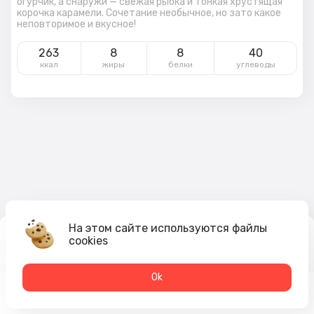
огурчик, а снаружи — свежая рыбка и тонкая хрустящая
корочка карамели. Сочетание необычное, но зато какое
неповторимое и вкусное!
263
8
8
40
ккал
жиры
белки
углеводы
На этом сайте используются файлы
cookies
485
₽
В корзину
Оk
Меню
Акции
Профиль
Корзина