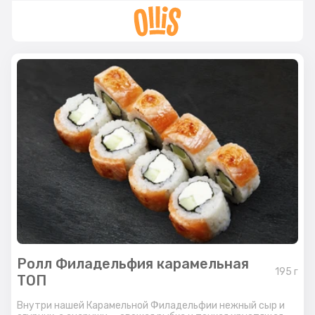
Ролл Филадельфия карамельная
195
г
ТОП
Внутри нашей Карамельной Филадельфии нежный сыр и