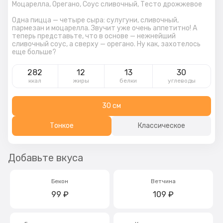
Моцарелла,
Орегано,
Соус сливочный,
Тесто дрожжевое
Одна пицца — четыре сыра: сулугуни, сливочный,
пармезан и моцарелла. Звучит уже очень аппетитно! А
теперь представьте, что в основе — нежнейший
сливочный соус, а сверху — орегано. Ну как, захотелось
еще больше?
282
12
13
30
ккал
жиры
белки
углеводы
30 см
Тонкое
Классическое
Добавьте вкуса
Бекон
Ветчина
99
₽
109
₽