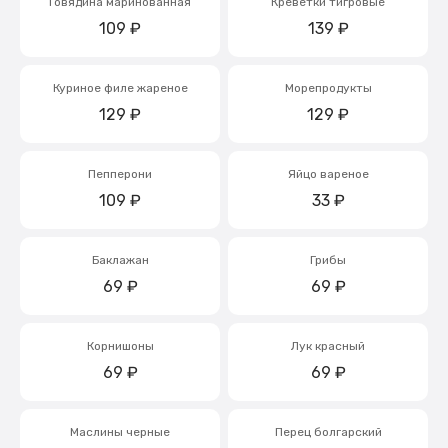
Говядина маринованная
Креветки тигровые
109
₽
139
₽
Куриное филе жареное
Морепродукты
129
₽
129
₽
Пепперони
Яйцо вареное
109
₽
33
₽
Баклажан
Грибы
69
₽
69
₽
Корнишоны
Лук красный
69
₽
69
₽
Маслины черные
Перец болгарский