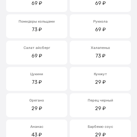
69
₽
69
₽
Помидоры кольцами
Руккола
73
₽
69
₽
Салат айсберг
Халапеньо
69
₽
73
₽
Цукини
Кунжут
73
₽
29
₽
Орегано
Перец черный
29
₽
29
₽
Ананас
Барбекю соус
43
₽
29
₽