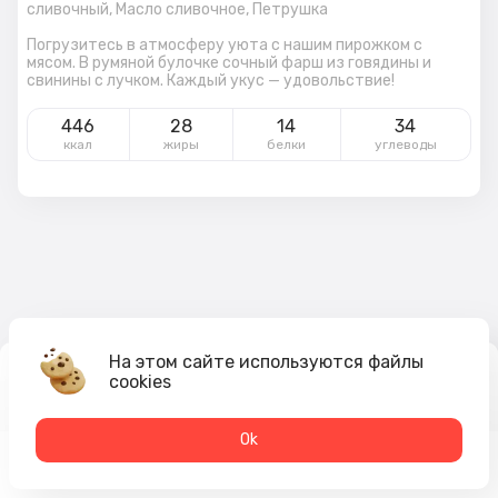
сливочный,
Масло сливочное,
Петрушка
Погрузитесь в атмосферу уюта с нашим пирожком с
мясом. В румяной булочке сочный фарш из говядины и
свинины с лучком. Каждый укус — удовольствие!
446
28
14
34
ккал
жиры
белки
углеводы
На этом сайте используются файлы
cookies
115
₽
В корзину
Оk
Меню
Акции
Профиль
Корзина