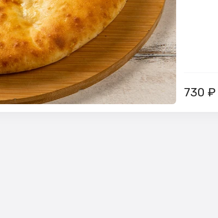
730
₽