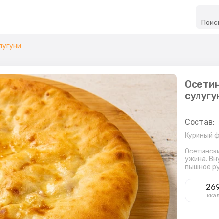
Поис
лугуни
Осетин
сулугу
Состав:
Куриный 
Осетински
ужина. Вн
пышное ру
26
кка