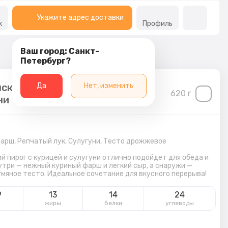
Укажите адрес доставки
к
Профиль
Ваш город: Санкт-
Петербург?
ский пирог с курицей и
Да
Нет, изменить
620
г
ни
фарш,
Репчатый лук,
Сулугуни,
Тесто дрожжевое
й пирог с курицей и сулугуни отлично подойдет для обеда и
утри — нежный куриный фарш и легкий сыр, а снаружи —
мяное тесто. Идеальное сочетание для вкусного перерыва!
9
13
14
24
л
жиры
белки
углеводы