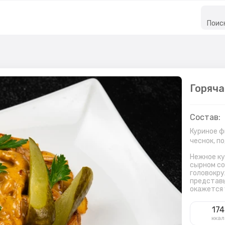
Поис
Горяча
Состав:
Куриное ф
чеснок, п
Нежное ку
сырном со
головокру
представь
окажется 
174
ккал