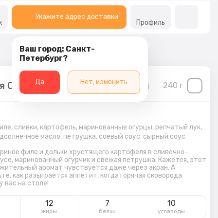
Укажите адрес доставки
к
Профиль
Ваш город: Санкт-
Петербург?
Да
Нет, изменить
я Сковорода Пикник с курицей
240
г
иле, сливки, картофель, маринованные огурцы, репчатый лук,
одсолнечное масло, петрушка, соевый соус, сырный соус
риное филе и дольки хрустящего картофеля в сливочно-
усе, маринованный огурчик и свежая петрушка. Кажется, этот
жительный аромат чувствуется даже через экран. А
те, как разыграется аппетит, когда горячая сковорода
у вас на столе!
12
7
10
жиры
белки
углеводы