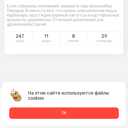
Если собрались компанией, закажите наш промонабор
Перерыв. В нем есть все, что нужно: классическая пицца
Карбонара, хрустящие куриные наггетсы и картофельные
дольки по-деревенски. Отличный дополнение для
дружеской встречи!
247
11
8
29
ккал
жиры
белки
углеводы
На этом сайте используются файлы
955
₽
cookies
В корзину
1 103 ₽
Оk
Меню
Акции
Профиль
Корзина