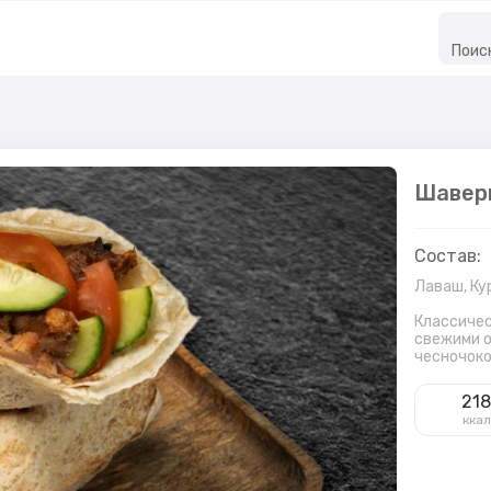
Поис
Шавер
Состав:
Лаваш,
Ку
Классичес
свежими о
чесночоко
21
ккал