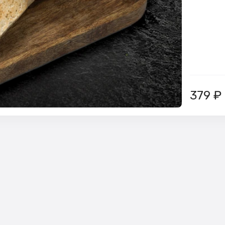
379
₽