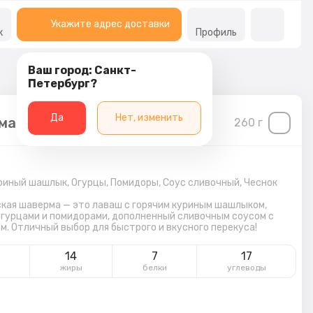
Укажите адрес доставки
к
Профиль
Ваш город: Санкт-
Петербург?
Да
Нет, изменить
ма классическая
260
г
риный шашлык,
Огурцы,
Помидоры,
Соус сливочный,
Чеснок
кая шаверма — это лаваш с горячим куриным шашлыком,
гурцами и помидорами, дополненный сливочным соусом с
м. Отличный выбор для быстрого и вкусного перекуса!
8
14
7
17
жиры
белки
углеводы