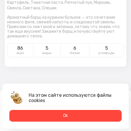
Картофель,
Томатная паста,
Репчатый лук,
Морковь,
Свекла,
Сметана,
Специи
Ароматный борщ на курином бульоне — это сочетание
нежного филе, свежей капусты и сладковатой свеклы.
Привозим со сметаной и зеленью, потому что знаем, что
так еще вкуснее! Закажите борщ и почувствуйте уют
домашнего тепла.
86
5
6
5
ккал
жиры
белки
углеводы
На этом сайте используются файлы
cookies
359
₽
В корзину
Оk
Меню
Акции
Профиль
Корзина