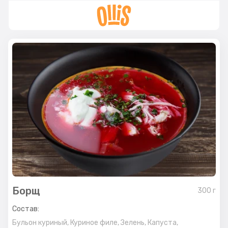
Борщ
300
г
Состав:
Бульон куриный,
Куриное филе,
Зелень,
Капуста,