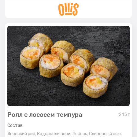
Ролл с лососем темпура
245
г
Состав:
Японский рис,
Водоросли нори,
Лосось,
Сливочный сыр,