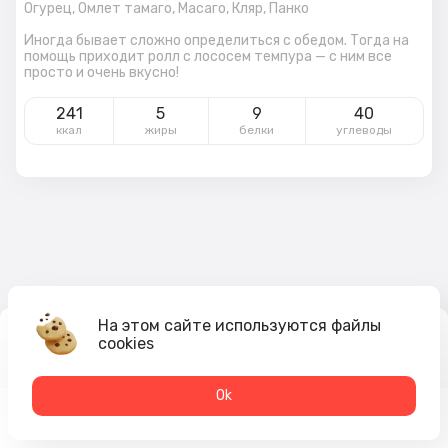
Огурец,
Омлет тамаго,
Масаго,
Кляр,
Панко
Иногда бывает сложно определиться с обедом. Тогда на
помощь приходит ролл с лососем темпура — с ним все
просто и очень вкусно!
241
5
9
40
ккал
жиры
белки
углеводы
На этом сайте используются файлы
cookies
479
₽
В корзину
Оk
Меню
Акции
Профиль
Корзина