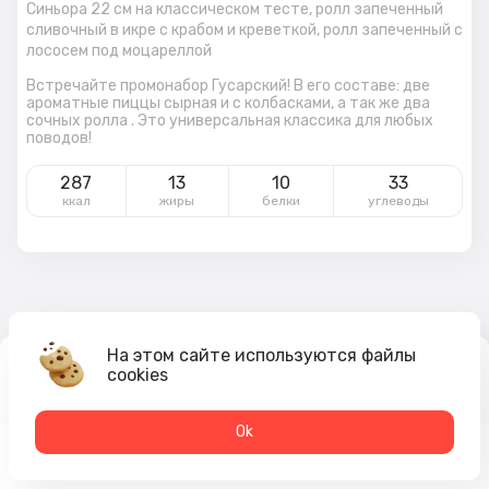
Синьора 22 см на классическом тесте, ролл запеченный
сливочный в икре с крабом и креветкой, ролл запеченный с
лососем под моцареллой
Встречайте промонабор Гусарский! В его составе: две
ароматные пиццы сырная и с колбасками, а так же два
сочных ролла . Это универсальная классика для любых
поводов!
287
13
10
33
ккал
жиры
белки
углеводы
На этом сайте используются файлы
2 069
₽
cookies
В корзину
2 194 ₽
Оk
Меню
Акции
Профиль
Корзина