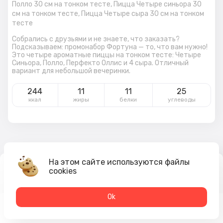
Полло 30 см на тонком тесте,
Пицца Четыре синьора 30
см на тонком тесте,
Пицца Четыре сыра 30 см на тонком
тесте
Собрались с друзьями и не знаете, что заказать?
Подсказываем: промонабор Фортуна — то, что вам нужно!
Это четыре ароматные пиццы на тонком тесте: Четыре
Синьора, Полло, Перфекто Оллис и 4 сыра. Отличный
вариант для небольшой вечеринки.
244
11
11
25
ккал
жиры
белки
углеводы
На этом сайте используются файлы
2 489
₽
cookies
В корзину
2 799 ₽
Оk
Меню
Акции
Профиль
Корзина