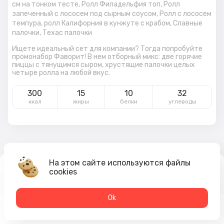
см на тонком тесте,
Ролл Филадельфия топ,
Ролл
запеченный с лососем под сырным соусом,
Ролл с лососем
темпура,
ролл Калифорния в кунжуте с крабом,
Славные
палочки,
Техас палочки
Ищете идеальный сет для компании? Тогда попробуйте
промонабор Фаворит! В нем отборный микс: две горячие
пиццы с тянущимся сыром, хрустящие палочки целых
четыре ролла на любой вкус.
300
15
10
32
ккал
жиры
белки
углеводы
На этом сайте используются файлы
2 789
₽
cookies
В корзину
4 555 ₽
Оk
Меню
Акции
Профиль
Корзина