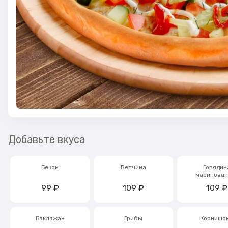
Добавьте вкуса
Бекон
Ветчина
Говядин
маринован
99
₽
109
₽
109
₽
Баклажан
Грибы
Корнишо