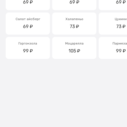
69
₽
69
₽
69
₽
Салат айсберг
Халапеньо
Цукини
69
₽
73
₽
73
₽
Горгонзола
Моцарелла
Пармеза
99
₽
105
₽
99
₽