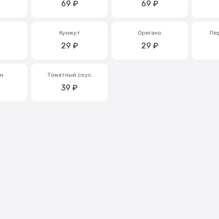
69
₽
69
₽
Кунжут
Орегано
Пе
29
₽
29
₽
н
Томатный соус
39
₽