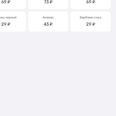
69
₽
73
₽
69
₽
рец черный
Ананас
Барбекю соус
29
₽
43
₽
29
₽