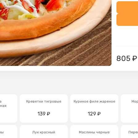
805
₽
а
Креветки тигровые
Куриное филе жареное
Мо
ная
139
₽
129
₽
ны
Лук красный
Маслины черные
Пере