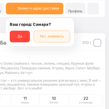
Укажите адрес доставки
к
Профиль
Ваш город: Самара?
Да
Нет, изменить
 Бостон
510
г
с Оллис (майонез, чеснок, зелень, специи),
Куриное филе
 Моцарелла,
Помидоры свежие,
Огурец,
Укроп,
Салат Айсберг,
ук,
Майонез,
Кетчуп
тон — это универсальное решение для вечера с кино. В ней —
риль, моцарелла, свежие помидорки, красный лук, огурец и
т айсберг. Вот это комбо!
2
11
10
22
л
жиры
белки
углеводы