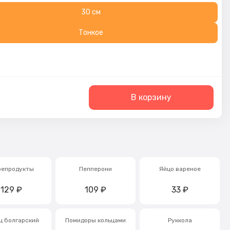
30 см
Тонкое
В корзину
репродукты
Пепперони
Яйцо вареное
129
₽
109
₽
33
₽
ц болгарский
Помидоры кольцами
Руккола