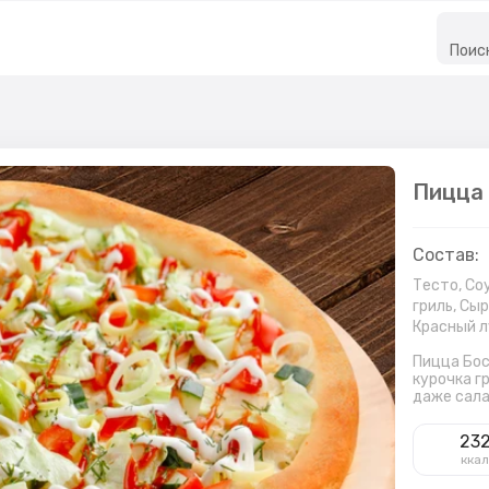
Поис
Пицца
Состав:
Тесто,
Соу
гриль,
Сыр
Красный л
Пицца Бос
курочка г
даже сала
23
кка