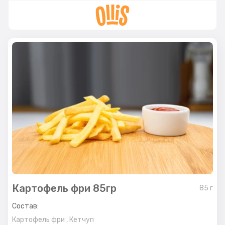
Картофель фри 85гр
85
г
Состав:
Картофель фри ,
Кетчуп