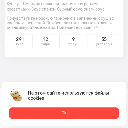
Кунжут,
Смесь со снежным крабом и тигровыми
креветками,
Соус спайси,
Сырный соус,
Унаги соус
Почувствуйте морскую гармонию в запеченных суши с
крабом и креветкой. Они невероятно нежные на вкус и
очень аккуратные на вид. Признайтесь, манят?
291
12
9
35
ккал
жиры
белки
углеводы
На этом сайте используются файлы
cookies
330
₽
В корзину
Оk
Меню
Акции
Профиль
Корзина