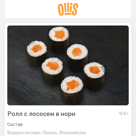
Ролл с лососем в нори
104
г
Состав:
Водоросли нори,
Лосось,
Японский рис