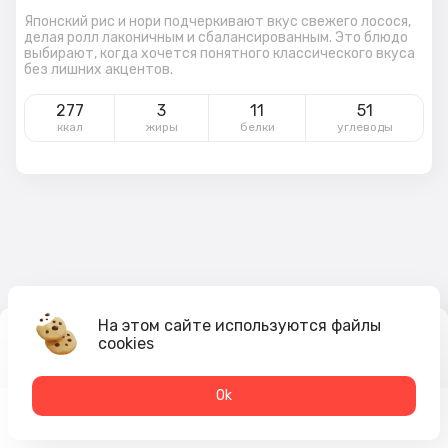
Японский рис и нори подчеркивают вкус свежего лосося,
делая ролл лаконичным и сбалансированным. Это блюдо
выбирают, когда хочется понятного классического вкуса
без лишних акцентов.
277
3
11
51
ккал
жиры
белки
углеводы
На этом сайте используются файлы
cookies
430
₽
В корзину
Оk
Меню
Акции
Профиль
Корзина