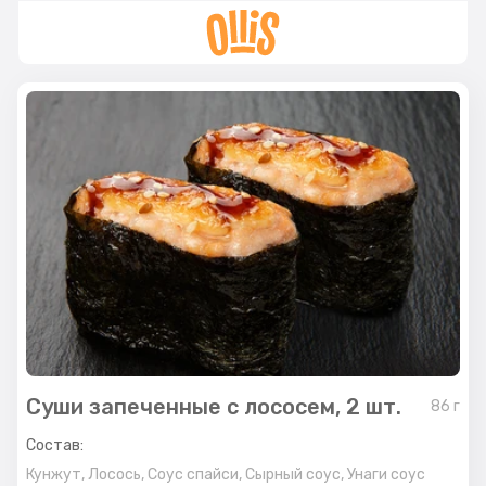
Суши запеченные с лососем, 2 шт.
86
г
Состав:
Кунжут,
Лосось,
Соус спайси,
Сырный соус,
Унаги соус