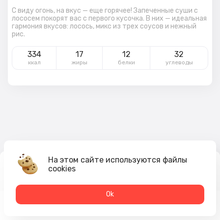
С виду огонь, на вкус — еще горячее! Запеченные суши с
лососем покорят вас с первого кусочка. В них — идеальная
гармония вкусов: лосось, микс из трех соусов и нежный
рис.
334
17
12
32
ккал
жиры
белки
углеводы
На этом сайте используются файлы
cookies
335
₽
В корзину
Оk
Меню
Акции
Профиль
Корзина