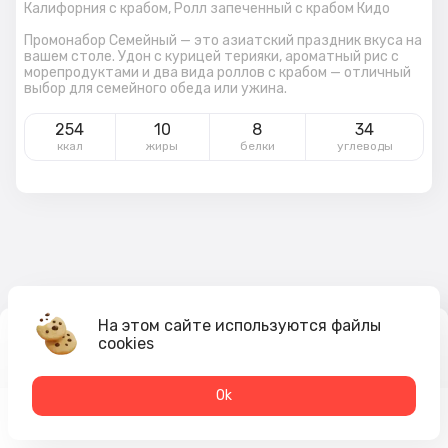
Калифорния с крабом,
Ролл запеченный с крабом Кидо
Промонабор Семейный — это азиатский праздник вкуса на
вашем столе. Удон с курицей терияки, ароматный рис с
морепродуктами и два вида роллов с крабом — отличный
выбор для семейного обеда или ужина.
254
10
8
34
ккал
жиры
белки
углеводы
На этом сайте используются файлы
1 685
₽
cookies
В корзину
1 788 ₽
Оk
Меню
Акции
Профиль
Корзина