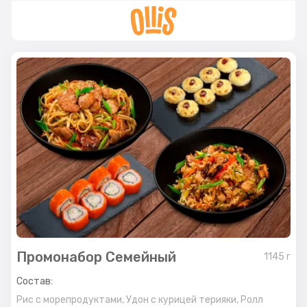
Промонабор Семейный
1145
г
Состав:
Рис с морепродуктами,
Удон с курицей терияки,
Ролл