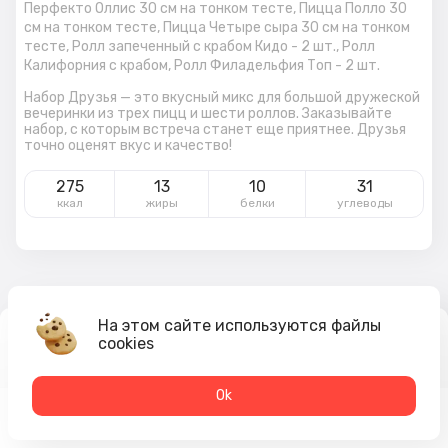
Перфекто Оллис 30 см на тонком тесте,
Пицца Полло 30
см на тонком тесте,
Пицца Четыре сыра 30 см на тонком
тесте,
Ролл запеченный с крабом Кидо - 2 шт.,
Ролл
Калифорния с крабом,
Ролл Филадельфия Топ - 2 шт.
Набор Друзья — это вкусный микс для большой дружеской
вечеринки из трех пицц и шести роллов. Заказывайте
набор, с которым встреча станет еще приятнее. Друзья
точно оценят вкус и качество!
275
13
10
31
ккал
жиры
белки
углеводы
На этом сайте используются файлы
3 889
₽
cookies
В корзину
4 527 ₽
Оk
Меню
Акции
Профиль
Корзина