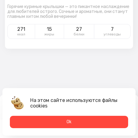
Горячие куриные крылышки — это пикантное наслаждение
для любителей острого. Сочные и ароматные, они станут
главным хитом любой вечеринки!
271
15
27
7
ккал
жиры
белки
углеводы
На этом сайте используются файлы
cookies
499
₽
В корзину
Оk
Меню
Акции
Профиль
Корзина