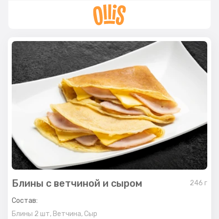
Блины с ветчиной и сыром
246
г
Состав:
Блины 2 шт,
Ветчина,
Сыр