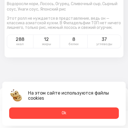
Водоросли нори,
Лосось,
Огурец,
Сливочный сыр,
Сырный
соус,
Унаги соус,
Японский рис
Этот ролл не нуждается в представление, ведь он —
классика азиатской кухни. В Филадельфии ТОП нет ничего
лишнего, только рис, нежный лосось и свежий огурчик.
288
12
8
37
ккал
жиры
белки
углеводы
На этом сайте используются файлы
cookies
575
₽
В корзину
Оk
Меню
Акции
Профиль
Корзина