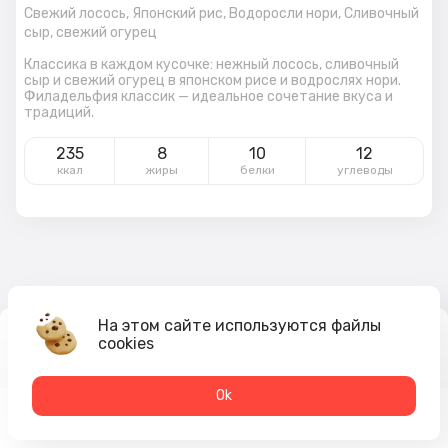
Свежий лосось,
Японский рис,
Водоросли нори,
Сливочный
сыр,
свежий огурец
Классика в каждом кусочке: нежный лосось, сливочный
сыр и свежий огурец в японском рисе и водрослях нори.
Филадельфия классик — идеальное сочетание вкуса и
традиций.
235
8
10
12
ккал
жиры
белки
углеводы
На этом сайте используются файлы
cookies
479
₽
В корзину
Оk
Меню
Акции
Профиль
Корзина