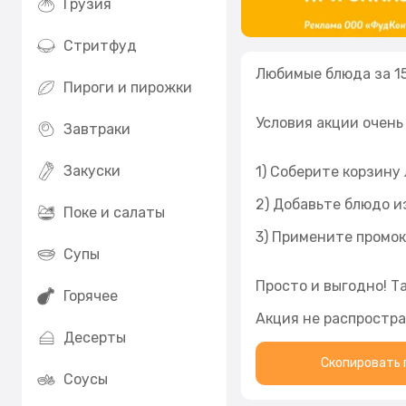
Грузия
Стритфуд
Любимые блюда за 15
Пироги и пирожки
Условия акции очень
Завтраки
Закуски
1) Соберите корзину
2) Добавьте блюдо и
Поке и салаты
3) Примените промок
Супы
Просто и выгодно! Та
Горячее
Акция не распростра
Десерты
Скопировать 
Соусы