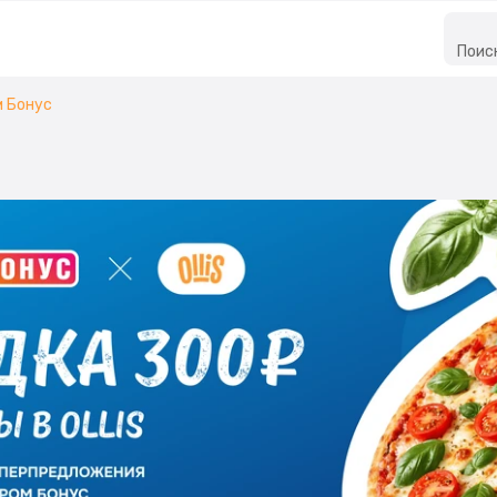
Поис
м Бонус
с