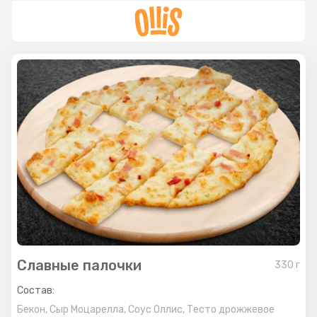
Славные палочки
330
г
Состав:
Бекон,
Сыр Моцарелла,
Соус Оллис,
Тесто дрожжевое