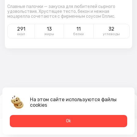
Славные палочки — закуска для любителей сырного
удовольствия. Хрустящее тесто, бекон и нежная
моцарелла сочетаются с фирменным соусом Оллис.
291
13
11
32
ккал
жиры
белки
углеводы
На этом сайте используются файлы
cookies
419
₽
В корзину
Оk
Меню
Акции
Профиль
Корзина