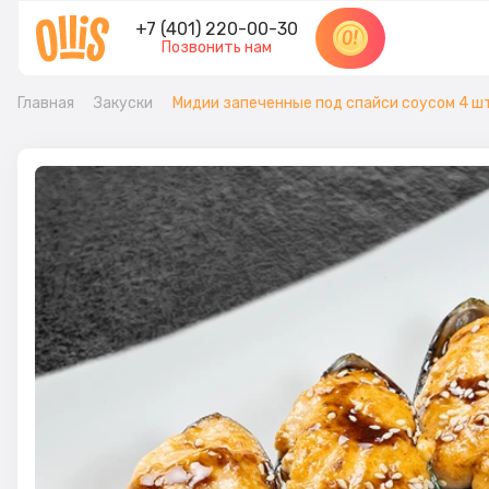
+7 (401) 220-00-30
Позвонить нам
Главная
Закуски
Мидии запеченные под спайси соусом 4 ш