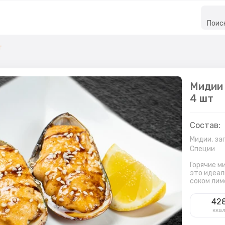
Поис
т
Мидии 
4 шт
Состав:
Мидии, за
Специи
Горячие м
это идеал
соком лим
42
кка