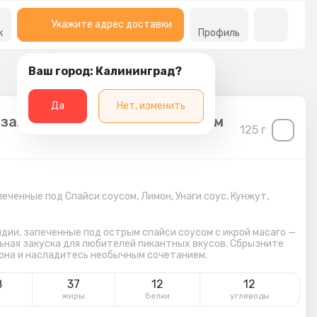
Укажите адрес доставки
к
Профиль
Ваш город: Калининград?
Да
Нет, изменить
запеченные под спайси соусом
125
г
печенные под Спайси соусом,
Лимон,
Унаги соус,
Кунжут,
идии, запеченные под острым спайси соусом с икрой масаго —
ьная закуска для любителей пикантных вкусов. Сбрызните
она и насладитесь необычным сочетанием.
8
37
12
12
л
жиры
белки
углеводы