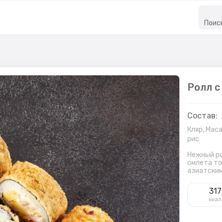
Поис
Ролл с
Состав:
Кляр,
Маса
рис
Нежный ро
омлета то
азиатским
317
ккал