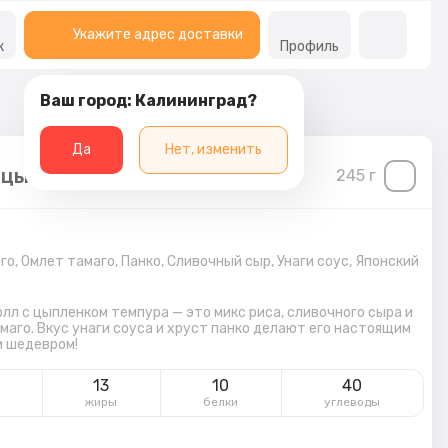
Укажите адрес доставки
к
Профиль
Ваш город: Калининград?
Да
Нет, изменить
 цыпленком темпура
245
г
го,
Омлет тамаго,
Панко,
Сливочный сыр,
Унаги соус,
Японский
лл с цыпленком темпура — это микс риса, сливочного сыра и
маго. Вкус унаги соуса и хруст панко делают его настоящим
 шедевром!
13
10
40
жиры
белки
углеводы