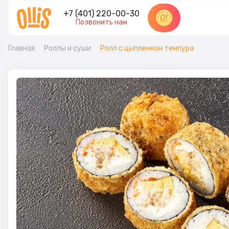
+7 (401) 220-00-30
Позвонить нам
Главная
Роллы и суши
Ролл с цыпленком темпура