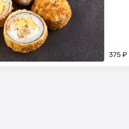
375
₽