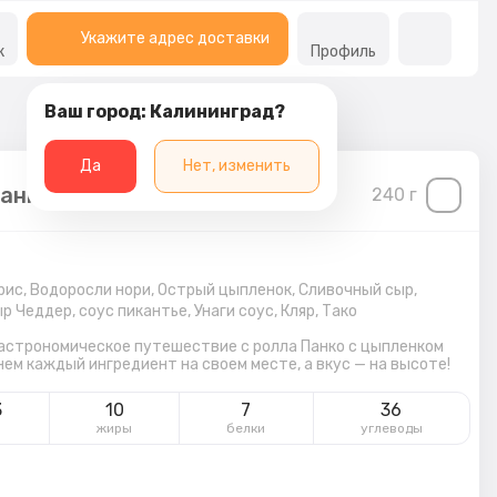
Укажите адрес доставки
к
Профиль
Ваш город: Калининград?
Да
Нет, изменить
анко с цыпленком спайси
240
г
рис,
Водоросли нори,
Острый цыпленок,
Сливочный сыр,
р Чеддер,
соус пикантье,
Унаги соус,
Кляр,
Тако
астрономическое путешествие с ролла Панко с цыпленком
 нем каждый ингредиент на своем месте, а вкус — на высоте!
3
10
7
36
л
жиры
белки
углеводы