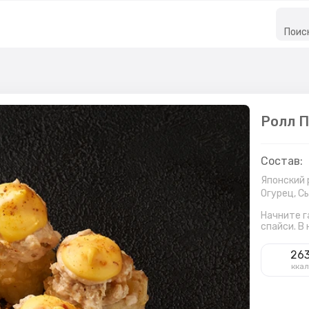
Поис
Ролл П
Состав:
Японский 
Огурец,
Сы
Начните г
спайси. В
26
кка