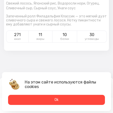
Свежий лосось,
Японский рис,
Водоросли нори,
Огурец,
Сливочный сыр,
Сырный соус,
Унаги соус
Запеченный ролл Филадельфия Классик — это мягкий дуэт
сливочного сыра и свежего лосося. Нотку пикантности
ему добавляют унаги и сырный соусы.
271
11
10
30
ккал
жиры
белки
углеводы
На этом сайте используются файлы
cookies
469
₽
В корзину
Оk
Меню
Акции
Профиль
Корзина