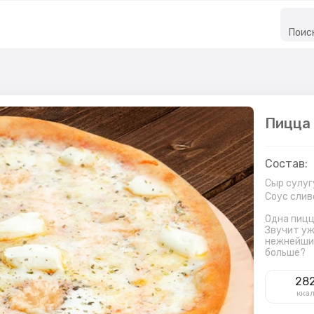
Поис
Пицца
Состав:
Сыр сулуг
Соус слив
Одна пицц
Звучит уж
нежнейший
больше?
28
кка