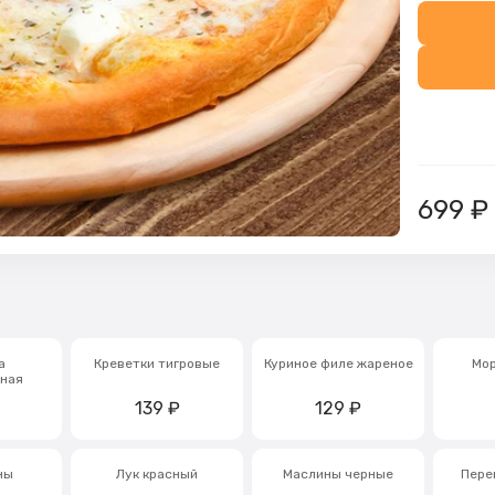
699
₽
а
Креветки тигровые
Куриное филе жареное
Мо
ная
139
₽
129
₽
ны
Лук красный
Маслины черные
Пере