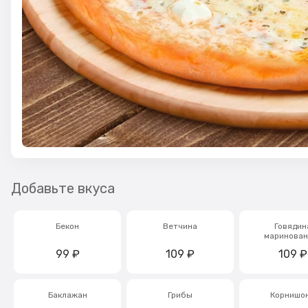
Добавьте вкуса
Бекон
Ветчина
Говядин
маринован
99
₽
109
₽
109
₽
Баклажан
Грибы
Корнишо