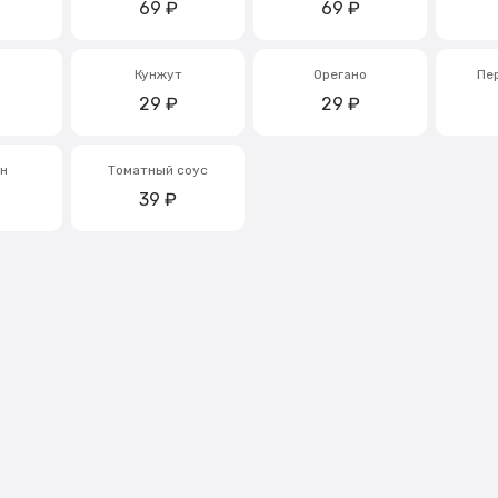
69
₽
69
₽
Кунжут
Орегано
Пе
29
₽
29
₽
н
Томатный соус
39
₽