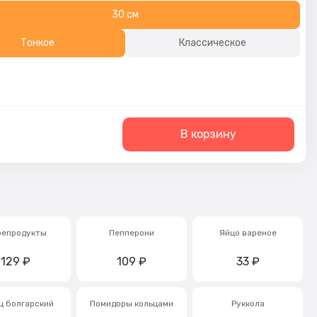
30 см
Тонкое
Классическое
В корзину
репродукты
Пепперони
Яйцо вареное
129
₽
109
₽
33
₽
ц болгарский
Помидоры кольцами
Руккола