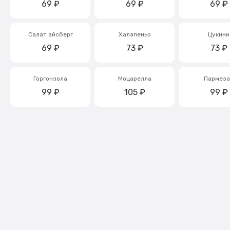
69
₽
69
₽
69
₽
Салат айсберг
Халапеньо
Цукини
69
₽
73
₽
73
₽
Горгонзола
Моцарелла
Пармеза
99
₽
105
₽
99
₽