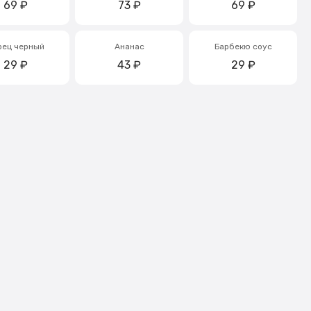
69
₽
73
₽
69
₽
рец черный
Ананас
Барбекю соус
29
₽
43
₽
29
₽