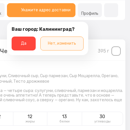
Укажите адрес доставки
к
Профиль
Ваш город: Калининград?
Да
Нет, изменить
 Четыре сыра
395
г
уни,
Сливочный сыр,
Сыр пармезан,
Сыр Моцарелла,
Орегано,
очный,
Тесто дрожжевое
а — четыре сыра: сулугуни, сливочный, пармезан и моцарелла.
е очень аппетитно! А теперь представьте, что в основе —
 сливочный соус, а сверху — орегано. Ну как, захотелось еще
2
12
13
30
л
жиры
белки
углеводы