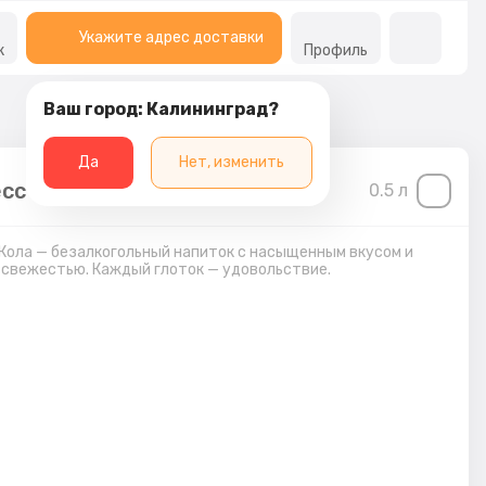
Укажите адрес доставки
к
Профиль
Ваш город: Калининград?
Да
Нет, изменить
сс Кола 0,5 л
0.5
л
Кола — безалкогольный напиток с насыщенным вкусом и
свежестью. Каждый глоток — удовольствие.