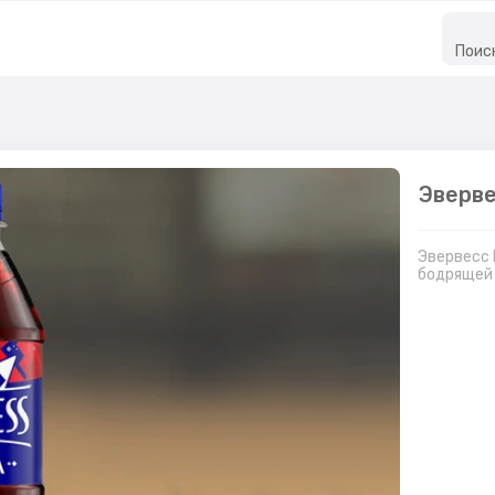
Поис
Эверве
Эвервесс 
бодрящей 