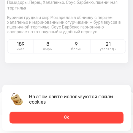
Помидоры,
Перец Халапеньо,
Соус барбекю,
пшеничная
тортилья
Куриная грудка и сыр Моцарелла в обнимку с перцем
халапеньо и маринованными огурчиками — буря вкусов в
пшеничной тортилье. Соус Барбекю гармонично
завершает этот вкусный и удобный перекус.
189
8
9
21
ккал
жиры
белки
углеводы
На этом сайте используются файлы
cookies
299
₽
В корзину
Оk
Меню
Акции
Профиль
Корзина