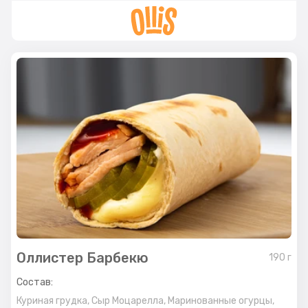
Оллистер Барбекю
190
г
Состав:
Куриная грудка,
Сыр Моцарелла,
Маринованные огурцы,