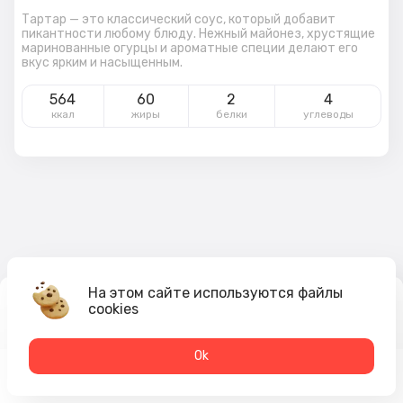
Тартар — это классический соус, который добавит
пикантности любому блюду. Нежный майонез, хрустящие
маринованные огурцы и ароматные специи делают его
вкус ярким и насыщенным.
564
60
2
4
ккал
жиры
белки
углеводы
На этом сайте используются файлы
cookies
65
₽
В корзину
Оk
Меню
Акции
Профиль
Корзина