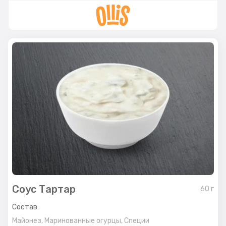
Соус Тартар
60
г
Состав:
Майонез,
Маринованные огурцы,
Специи