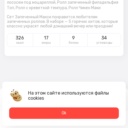
лососем под моцареллой,
Ролл запеченный филадельфия
Топ,
Ролл с креветкой темпура,
Ролл Чикен Маки
Сет Запеченный Макси понравится любителям
запеченных роллов. В наборе — 5 горячих хитов, которые
классно украсят любой домашний вечер или праздник!
326
17
9
34
ккал
жиры
белки
углеводы
На этом сайте используются файлы
2 160
₽
cookies
В корзину
2 336 ₽
Оk
Меню
Акции
Профиль
Корзина