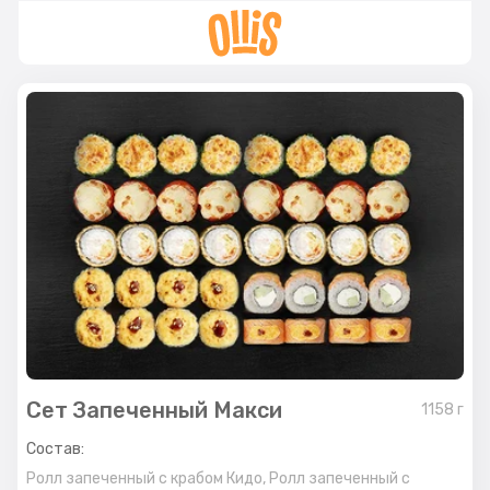
Сет Запеченный Макси
1158
г
Состав:
Ролл запеченный с крабом Кидо,
Ролл запеченный с